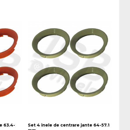
e 63.4-
Set 4 inele de centrare jante 64-57.1
Set 4