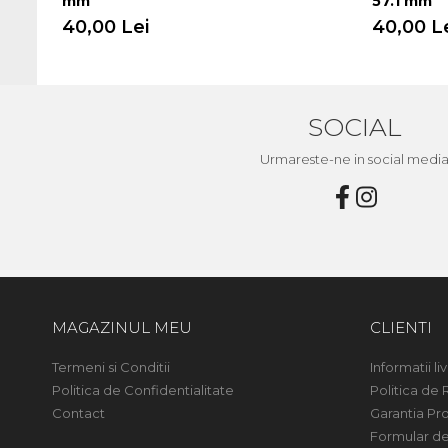
mm
57.1 mm
40,00 Lei
40,00 L
SOCIAL
Urmareste-ne in social medi
MAGAZINUL MEU
CLIENTI
Termeni si Conditii
Informatii liv
Politica de Confidentialitate
Politica de 
Contact
Garantia Pr
Formular de