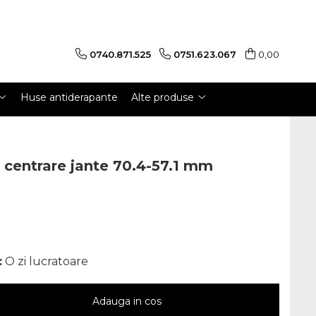
0740.871.525
0751.623.067
0,00
Huse antiderapante
Alte produse
e centrare jante 70.4-57.1 mm
:
O zi lucratoare
Adauga in cos