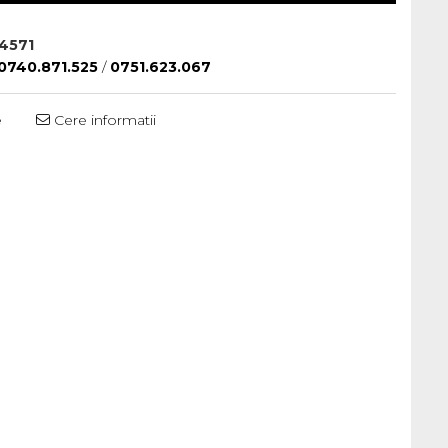
4571
0740.871.525
/
0751.623.067
e
Cere informatii