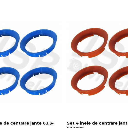
e de centrare jante 63.3-
Set 4 inele de centrare jant