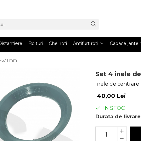
Distantiere
Bolturi
Chei roti
Antifurt roti
Capace jante
4-57.1 mm
Set 4 inele d
Inele de centrare
40,00 Lei
IN STOC
Durata de livrare