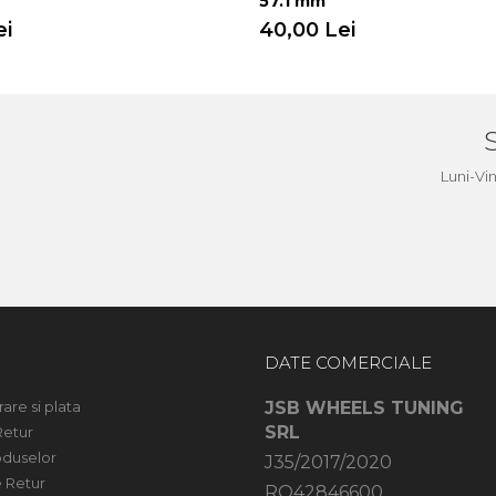
57.1 mm
ei
40,00 Lei
a
Luni-Vi
DATE COMERCIALE
rare si plata
JSB WHEELS TUNING
SRL
Retur
oduselor
J35/2017/2020
 Retur
RO42846600