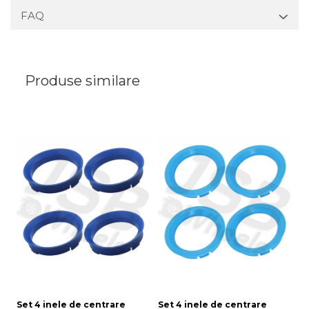
FAQ
Produse similare
Set 4 inele de centrare
Set 4 inele de centrare
Se