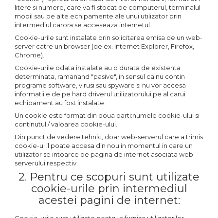
litere si numere, care va fi stocat pe computerul, terminalul
mobil sau pe alte echipamente ale unui utilizator prin
intermediul carora se acceseaza internetul.
Cookie-urile sunt instalate prin solicitarea emisa de un web-
server catre un browser (de ex. Internet Explorer, Firefox,
Chrome).
Cookie-urile odata instalate au o durata de existenta
determinata, ramanand "pasive", in sensul ca nu contin
programe software, virusi sau spyware si nu vor accesa
informatiile de pe hard driverul utilizatorului pe al carui
echipament au fost instalate.
Un cookie este format din doua parti:numele cookie-ului si
continutul / valoarea cookie-ului.
Din punct de vedere tehnic, doar web-serverul care a trimis
cookie-ul il poate accesa din nou in momentul in care un
utilizator se intoarce pe pagina de internet asociata web-
serverului respectiv.
2. Pentru ce scopuri sunt utilizate
cookie-urile prin intermediul
acestei pagini de internet: