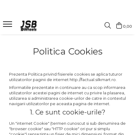
Antifurt roti
Capace jante
Alte produse
0,00
Set antifurt
Capace jante aliaj
Suruburi jante moduare
Chei antifurt
Capace jante tabla
Alte accesorii
Politica Cookies
Prezenta Politica privind fisierele cookies se aplica tuturor
utilizatorilor paginii de internet http://factual.silkmart.ro.
Informatiile prezentate in continuare au ca scop informarea
utilizatorilor acestei pagini de internet cu privire la plasarea,
utilizarea si administrarea cookie-urilor de catre in contextul
navigarii utilizatorilor pe aceasta pagina de internet.
1. Ce sunt cookie-urile?
Un "internet Cookie" (termen cunoscut si sub denumirea de
"browser cookie" sau "HTTP cookie" ori pur si simplu
"cookie") reprezinta un fisier de mici dimensiuni, format din