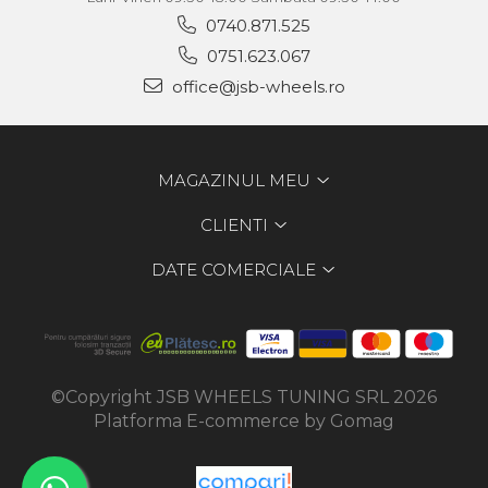
0740.871.525
0751.623.067
office@jsb-wheels.ro
MAGAZINUL MEU
CLIENTI
DATE COMERCIALE
©Copyright JSB WHEELS TUNING SRL 2026
Platforma E-commerce by Gomag