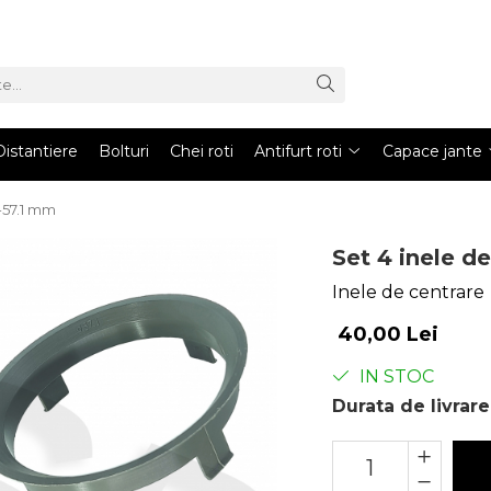
Distantiere
Bolturi
Chei roti
Antifurt roti
Capace jante
1-57.1 mm
Set 4 inele d
Inele de centrare
40,00 Lei
IN STOC
Durata de livrare