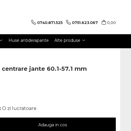
0740.871.525
0751.623.067
0,00
Huse antiderapante
Alte produse
e centrare jante 60.1-57.1 mm
:
O zi lucratoare
Adauga in cos