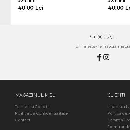
57.1 mm
57.1 mm
40,00 Lei
40,00 L
SOCIAL
Urmareste-ne in social medi
MAGAZINUL MEU
CLIENTI
Termeni si Conditii
Informatii liv
Politica de Confidentialitate
Politica de 
Contact
Garantia Pr
Formular de