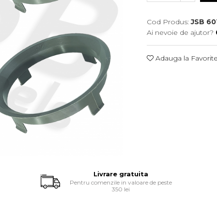
Cod Produs:
JSB 60
Ai nevoie de ajutor?
Adauga la Favorit
Livrare gratuita
Pentru comenzile in valoare de peste
350 lei