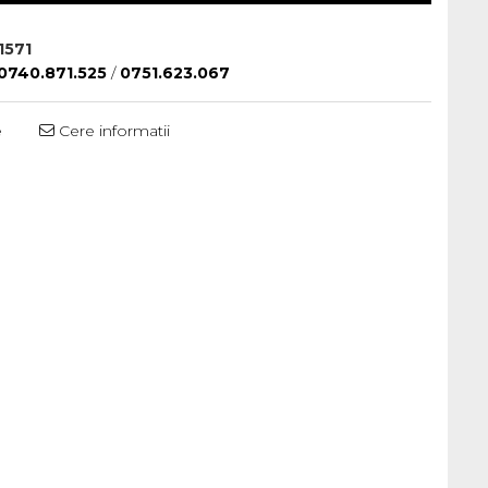
1571
0740.871.525
/
0751.623.067
e
Cere informatii