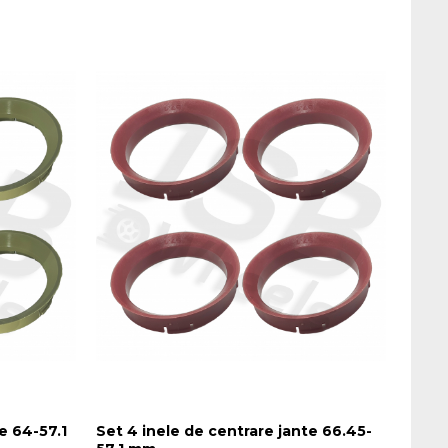
e 64-57.1
Set 4 inele de centrare jante 66.45-
Set 4