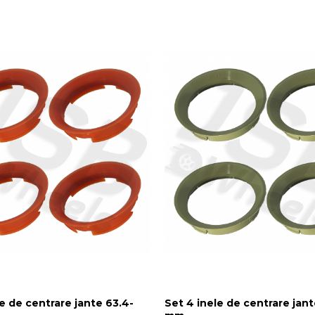
e de centrare jante 63.4-
Set 4 inele de centrare jant