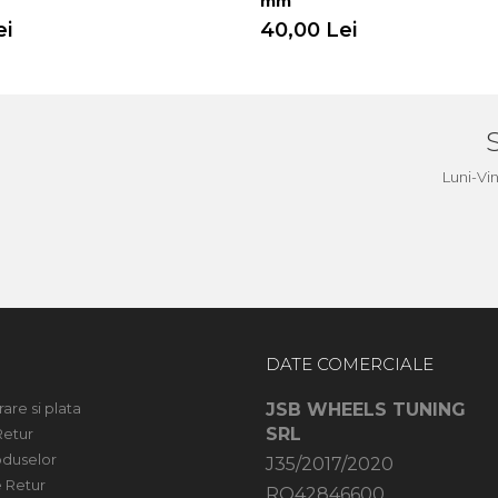
mm
ei
40,00 Lei
a
Luni-Vi
DATE COMERCIALE
rare si plata
JSB WHEELS TUNING
SRL
Retur
oduselor
J35/2017/2020
 Retur
RO42846600