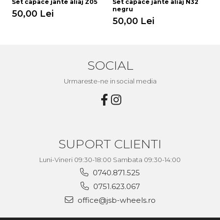
Set capace jante aliaj Z05
Set capace jante aliaj N32
Se
negru
50,00 Lei
5
50,00 Lei
SOCIAL
Urmareste-ne in social media
SUPORT CLIENTI
Luni-Vineri 09:30-18:00 Sambata 09:30-14:00
0740.871.525
0751.623.067
office@jsb-wheels.ro