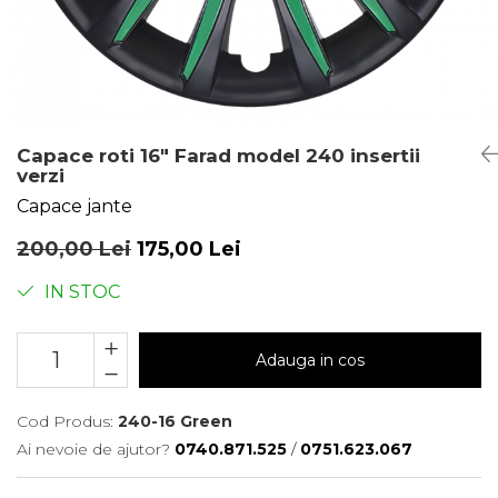
Capace roti 16" Farad model 240 insertii
verzi
Capace jante
200,00 Lei
175,00 Lei
IN STOC
Adauga in cos
Cod Produs:
240-16 Green
Ai nevoie de ajutor?
0740.871.525
/
0751.623.067