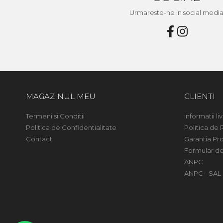
Urmareste-ne in social medi
MAGAZINUL MEU
CLIENTI
Termeni si Conditii
Informatii liv
Politica de Confidentialitate
Politica de 
Contact
Garantia Pr
Formular de
ANPC
ANPC - SAL