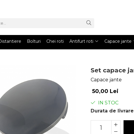
Distantiere
Bolturi
Chei roti
Antifurt roti
Capace jante
Set capace ja
Capace jante
50,00 Lei
IN STOC
Durata de livrare