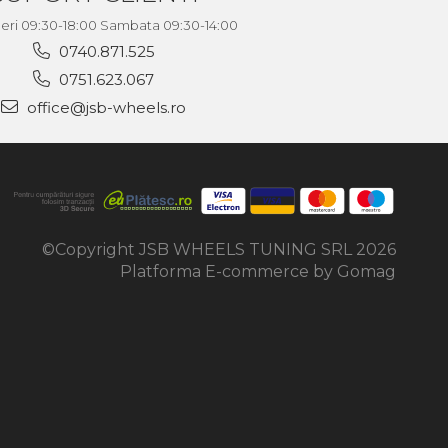
neri 09:30-18:00 Sambata 09:30-14:00
0740.871.525
0751.623.067
office@jsb-wheels.ro
©Copyright JSB WHEELS TUNING SRL 2026
Platforma E-commerce by Gomag