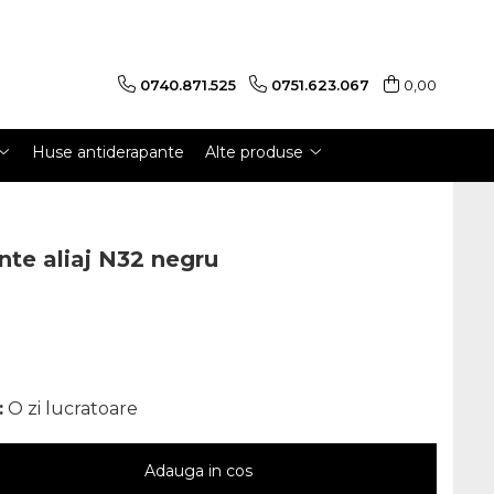
0740.871.525
0751.623.067
0,00
Huse antiderapante
Alte produse
nte aliaj N32 negru
:
O zi lucratoare
Adauga in cos