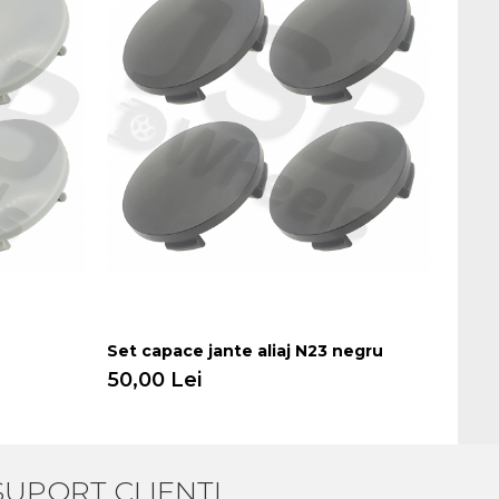
Set capace jante aliaj N23 negru
Set c
50,00 Lei
50,0
SUPORT CLIENTI