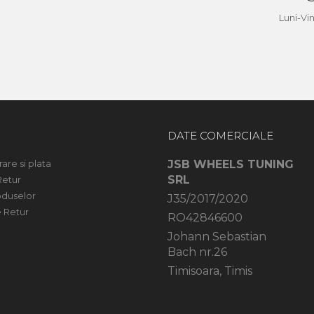
a
Luni-Vi
DATE COMERCIALE
rare si plata
JSB WHEELS TUNING
SRL
Retur
oduselor
J35/2017/2020
 Retur
RO42846600
Johann Sebastian
Bach nr.26
Timisoara, Timis