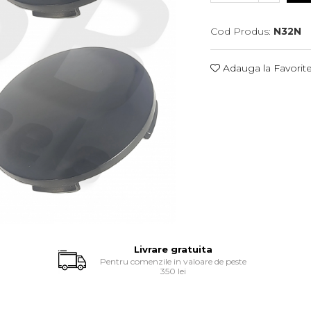
Cod Produs:
N32N
Adauga la Favorit
Livrare gratuita
Pentru comenzile in valoare de peste
350 lei