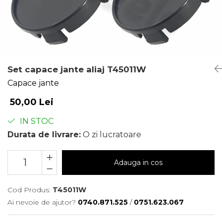
Set capace jante aliaj T45011W
Capace jante
50,00 Lei
IN STOC
Durata de livrare:
O zi lucratoare
Adauga in cos
Cod Produs:
T45011W
Ai nevoie de ajutor?
0740.871.525
/
0751.623.067