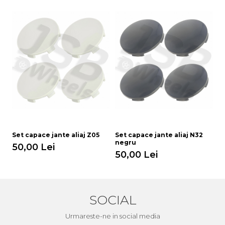
Set capace jante aliaj Z05
Set capace jante aliaj N32
Se
negru
50,00 Lei
5
50,00 Lei
SOCIAL
Urmareste-ne in social media