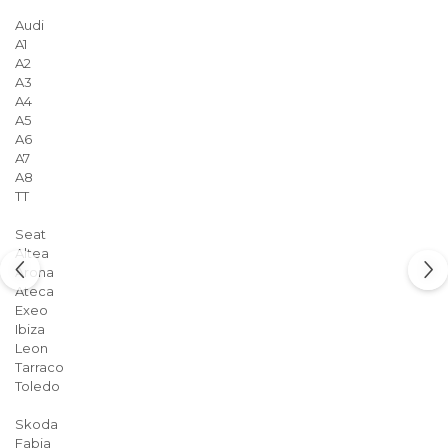
Audi
A1
A2
A3
A4
A5
A6
A7
A8
TT
Seat
Altea
Arona
Ateca
Exeo
Ibiza
Leon
Tarraco
Toledo
Skoda
Fabia