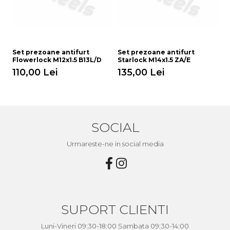
Set prezoane antifurt
Set prezoane antifurt
S
Flowerlock M12x1.5 B13L/D
Starlock M14x1.5 ZA/E
St
110,00 Lei
135,00 Lei
1
SOCIAL
Urmareste-ne in social media
SUPORT CLIENTI
Luni-Vineri 09:30-18:00 Sambata 09:30-14:00