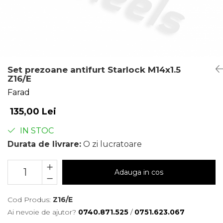
Set prezoane antifurt Starlock M14x1.5
Z16/E
Farad
135,00 Lei
IN STOC
Durata de livrare:
O zi lucratoare
Adauga in cos
Cod Produs:
Z16/E
Ai nevoie de ajutor?
0740.871.525
/
0751.623.067