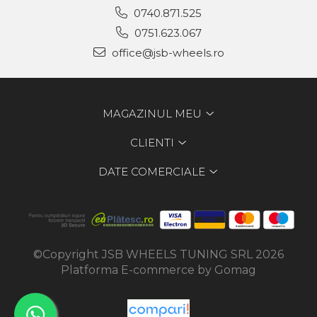
0740.871.525
0751.623.067
office@jsb-wheels.ro
MAGAZINUL MEU
CLIENTI
DATE COMERCIALE
©Copyright JSB WHEELS TUNING SRL 2026
Platforma E-commerce by Gomag