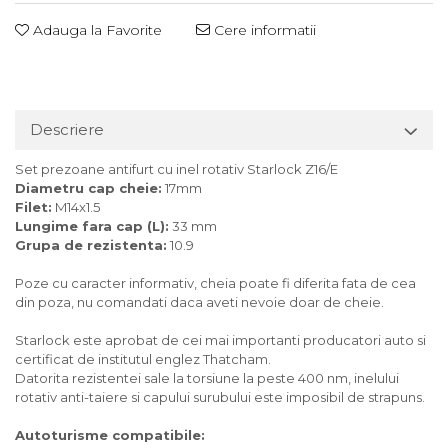
Adauga la Favorite
Cere informatii
Descriere
Set prezoane antifurt cu inel rotativ Starlock Z16/E
Diametru cap cheie:
17mm
Filet:
M14x1.5
Lungime fara cap (L):
33 mm
Grupa de rezistenta:
10.9
Poze cu caracter informativ, cheia poate fi diferita fata de cea
din poza, nu comandati daca aveti nevoie doar de cheie.
Starlock este aprobat de cei mai importanti producatori auto si
certificat de institutul englez Thatcham.
Datorita rezistentei sale la torsiune la peste 400 nm, inelului
rotativ anti-taiere si capului surubului este imposibil de strapuns.
Autoturisme compatibile: