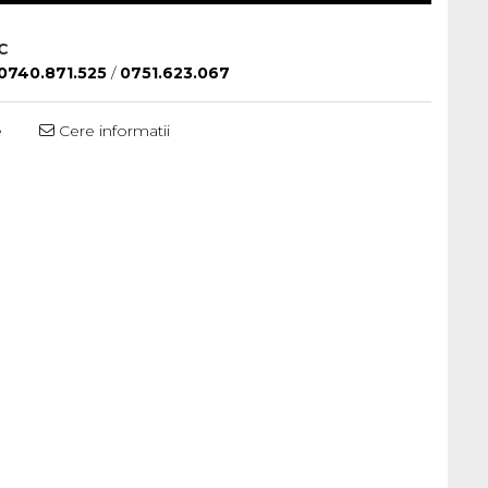
C
0740.871.525
/
0751.623.067
e
Cere informatii