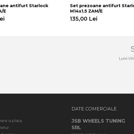
ane antifurt Starlock
Set prezoane antifurt Starl
A/E
M14x1.5 ZAM/E
ei
135,00 Lei
a
Luni-Vi
DATE COMERCIALE
rare si plata
JSB WHEELS TUNING
SRL
Retur