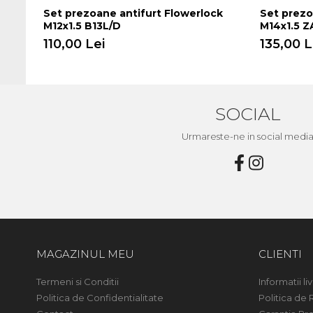
Set prezoane antifurt Flowerlock
Set prezo
M12x1.5 B13L/D
M14x1.5 Z
110,00 Lei
135,00 L
SOCIAL
Urmareste-ne in social medi
MAGAZINUL MEU
CLIENTI
Termeni si Conditii
Informatii liv
Politica de Confidentialitate
Politica de 