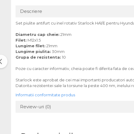
Descriere
Set piulite antifurt cu inel rotativ Starlock HA1/E pentru Hyunda
Diametru cap cheie:
21mm
Filet:
M12x1.5
Lungime filet:
21mm
Lungime piulita:
30mm
Grupa de rezistenta:
10
Poze cu caracter informativ, cheia poate fi diferita fata de 
Starlock este aprobat de cei mai importanti producatori auto s
Datorita rezistentei sale la torsiune la peste 400 nm, inelului ro
Informatii conformitate produs
Review-uri
(0)