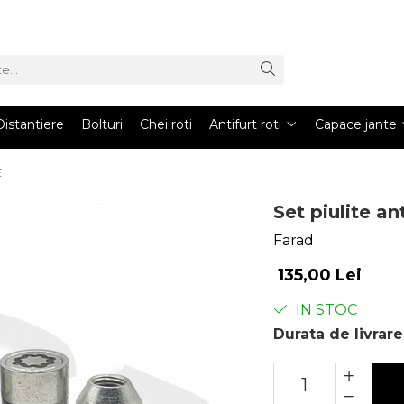
Distantiere
Bolturi
Chei roti
Antifurt roti
Capace jante
E
Set piulite an
Farad
135,00 Lei
IN STOC
Durata de livrare