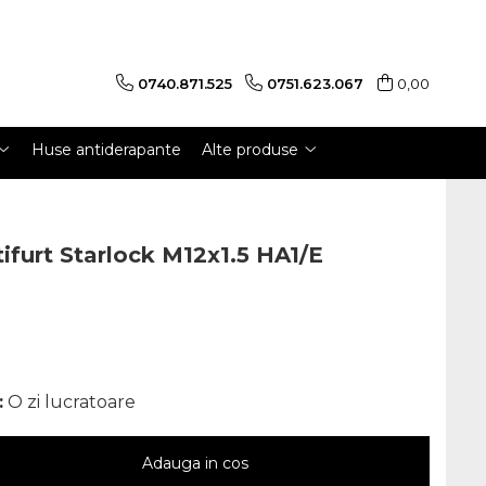
0740.871.525
0751.623.067
0,00
Huse antiderapante
Alte produse
tifurt Starlock M12x1.5 HA1/E
:
O zi lucratoare
Adauga in cos