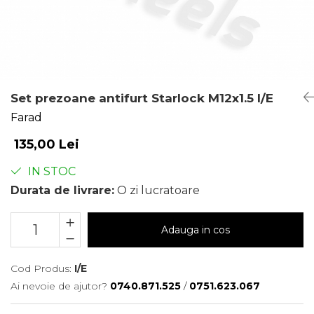
Set prezoane antifurt Starlock M12x1.5 I/E
Farad
135,00 Lei
IN STOC
Durata de livrare:
O zi lucratoare
Adauga in cos
Cod Produs:
I/E
Ai nevoie de ajutor?
0740.871.525
/
0751.623.067