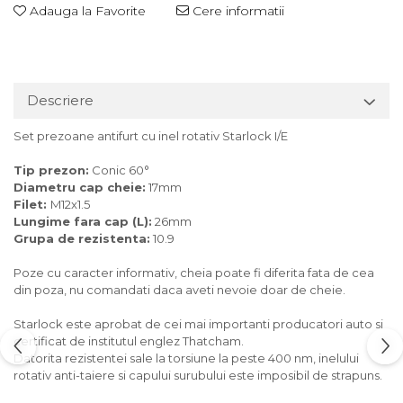
Adauga la Favorite
Cere informatii
Descriere
Set prezoane antifurt cu inel rotativ Starlock I/E
Tip prezon:
Conic 60°
Diametru cap cheie:
17mm
Filet:
M12x1.5
Lungime fara cap (L):
26mm
Grupa de rezistenta:
10.9
Poze cu caracter informativ, cheia poate fi diferita fata de cea
din poza, nu comandati daca aveti nevoie doar de cheie.
Starlock este aprobat de cei mai importanti producatori auto si
certificat de institutul englez Thatcham.
Datorita rezistentei sale la torsiune la peste 400 nm, inelului
rotativ anti-taiere si capului surubului este imposibil de strapuns.