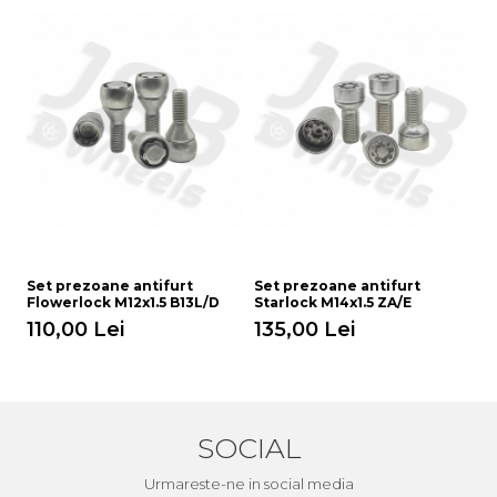
Set prezoane antifurt
Set prezoane antifurt
S
Flowerlock M12x1.5 B13L/D
Starlock M14x1.5 ZA/E
St
110,00 Lei
135,00 Lei
1
SOCIAL
Urmareste-ne in social media