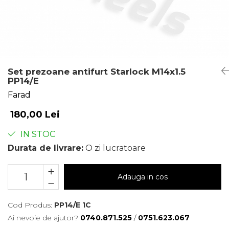
Set prezoane antifurt Starlock M14x1.5
PP14/E
Farad
180,00 Lei
IN STOC
Durata de livrare:
O zi lucratoare
Adauga in cos
Cod Produs:
PP14/E 1C
Ai nevoie de ajutor?
0740.871.525
/
0751.623.067