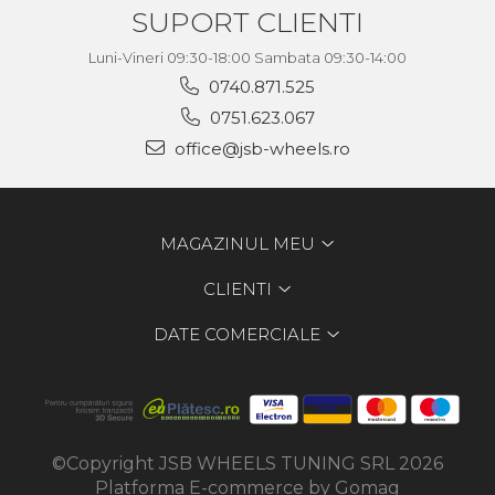
SUPORT CLIENTI
Luni-Vineri 09:30-18:00 Sambata 09:30-14:00
0740.871.525
0751.623.067
office@jsb-wheels.ro
MAGAZINUL MEU
CLIENTI
DATE COMERCIALE
©Copyright JSB WHEELS TUNING SRL 2026
Platforma E-commerce by Gomag