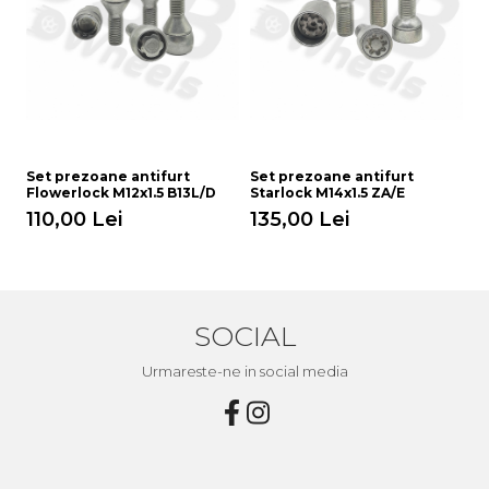
Set prezoane antifurt
Set prezoane antifurt
S
Flowerlock M12x1.5 B13L/D
Starlock M14x1.5 ZA/E
St
110,00 Lei
135,00 Lei
1
SOCIAL
Urmareste-ne in social media