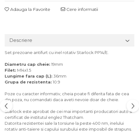
Adauga la Favorite
Cere informatii
Descriere
Set prezoane antifurt cu inel rotativ Starlock PP14/E.
Diametru cap cheie:
19mm
Filet:
M14x1.5
Lungime fara cap (L):
36mm
Grupa de rezistenta:
10.9
Poze cu caracter informativ, cheia poate fi diferita fata de cea
din poza, nu comandati daca aveti nevoie doar de cheie.
Starlock este aprobat de cei mai importanti producatori auto si
certificat de institutul englez Thatcham.
Datorita rezistentei sale la torsiune la peste 400 nm, inelului
rotativ anti-taiere si capului surubului este imposibil de strapuns.