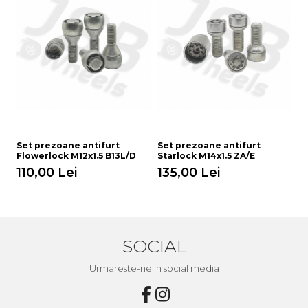
Set prezoane antifurt
Set prezoane antifurt
S
Flowerlock M12x1.5 B13L/D
Starlock M14x1.5 ZA/E
St
110,00 Lei
135,00 Lei
1
SOCIAL
Urmareste-ne in social media