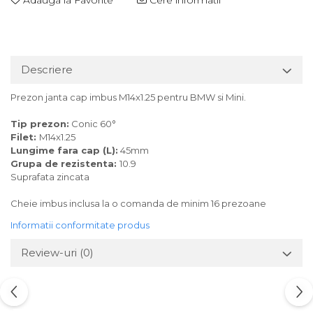
Adauga la Favorite
Cere informatii
Descriere
Prezon janta cap imbus M14x1.25 pentru BMW si Mini.
Tip prezon:
Conic 60°
Filet:
M14x1.25
Lungime fara cap (L):
45mm
Grupa de rezistenta:
10.9
Suprafata zincata
Cheie imbus inclusa la o comanda de minim 16 prezoane
Informatii conformitate produs
Review-uri
(0)