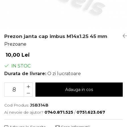
Prezon janta cap imbus M14x1.25 45 mm
Prezoane
10,00 Lei
IN STOC
Durata de livrare:
O zi lucratoare
Adauga in cos
Cod Produs:
JSB314B
Ai nevoie de ajutor?
0740.871.525
/
0751.623.067