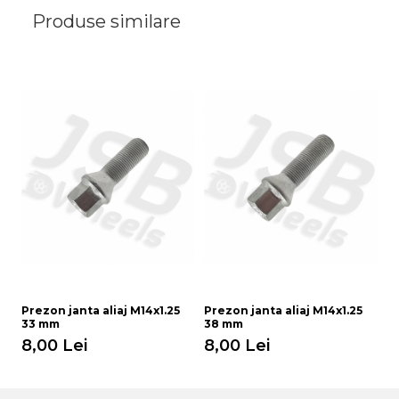
Produse similare
Prezon janta aliaj M14x1.25
Prezon janta aliaj M14x1.25
Pr
33 mm
38 mm
M
8,00 Lei
8,00 Lei
9