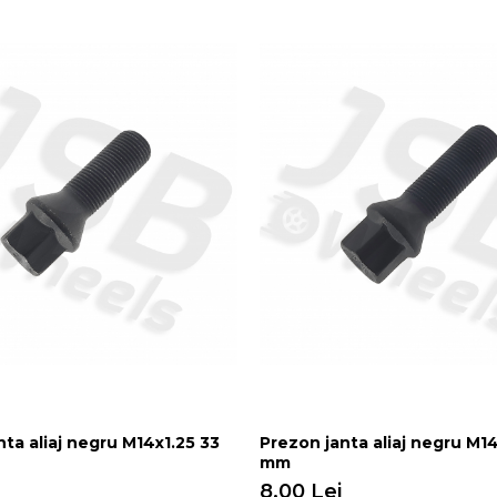
nta aliaj negru M14x1.25 33
Prezon janta aliaj negru M14
mm
8,00 Lei