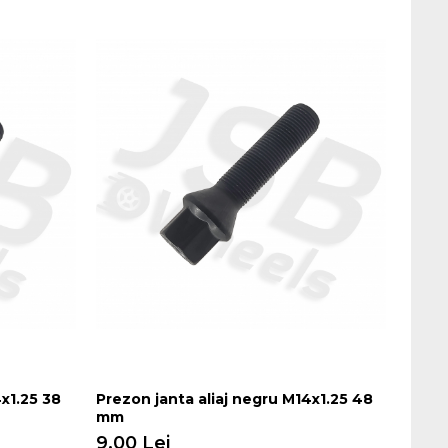
x1.25 38
Prezon janta aliaj negru M14x1.25 48
Prezo
mm
9,00
9,00 Lei