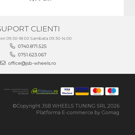
SUPORT CLIENTI
neri 09:30-18:00 Sambata 09:30-14:00
0740.871.525
0751.623.067
office@jsb-wheels.ro
©Copyright JSB WHEELS TUNING SRL 2026
Platforma E-commerce by Gomag