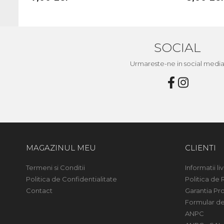
SOCIAL
Urmareste-ne in social medi
MAGAZINUL MEU
CLIENTI
Termeni si Conditii
Informatii liv
Politica de Confidentialitate
Politica de 
Contact
Garantia Pr
Formular de
ANPC