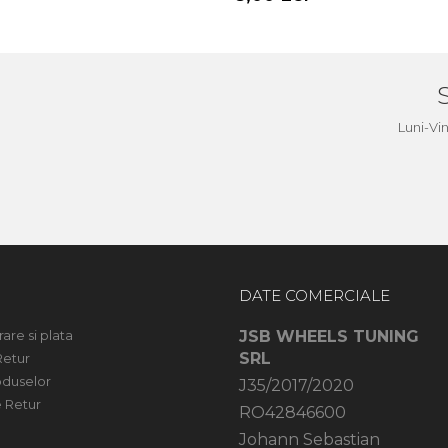
a
Luni-Vi
DATE COMERCIALE
rare si plata
JSB WHEELS TUNING
SRL
Retur
oduselor
J35/2017/2020
 Retur
RO42846600
Johann Sebastian