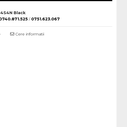
4S4N Black
0740.871.525
/
0751.623.067
e
Cere informatii