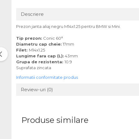
Descriere
Prezon janta aliaj negru M14x1.25 pentru BMW si Mini.
Tip prezon:
Conic 60°
Diametru cap cheie:
17mm
Filet:
M14x1.25
Lungime fara cap (L):
43mm
Grupa de rezistenta:
10.9
Suprafata zincata
Informatii conformitate produs
Review-uri
(0)
Produse similare