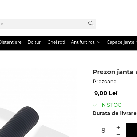
Distantiere
Bolturi
Chei roti
Antifurt roti
Capace jante
Prezon janta 
Prezoane
9,00 Lei
IN STOC
Durata de livrare