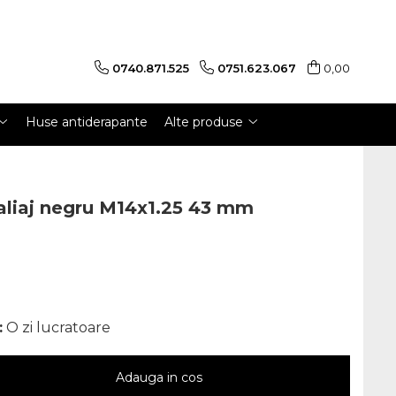
0740.871.525
0751.623.067
0,00
Huse antiderapante
Alte produse
aliaj negru M14x1.25 43 mm
:
O zi lucratoare
Adauga in cos