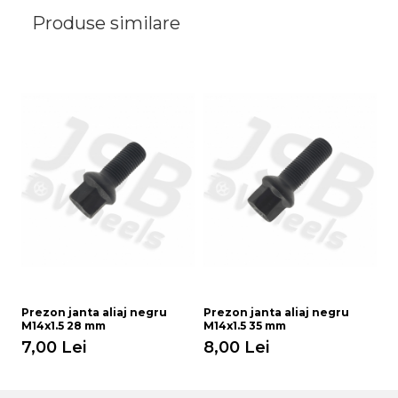
Produse similare
Prezon janta aliaj negru
Prezon janta aliaj negru
Pr
M14x1.5 28 mm
M14x1.5 35 mm
M
7,00 Lei
8,00 Lei
9