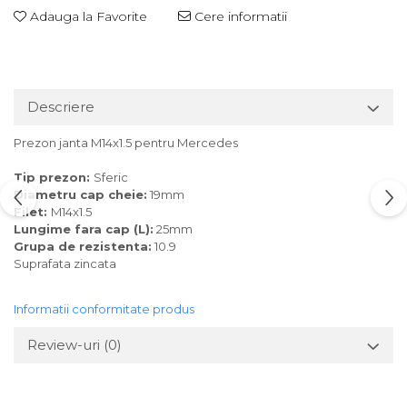
Adauga la Favorite
Cere informatii
Descriere
Prezon janta M14x1.5 pentru Mercedes
Tip prezon:
Sferic
Diametru cap cheie:
19mm
Filet:
M14x1.5
Lungime fara cap (L):
25mm
Grupa de rezistenta:
10.9
Suprafata zincata
Informatii conformitate produs
Review-uri
(0)