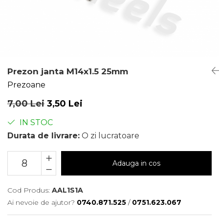
Prezon janta M14x1.5 25mm
Prezoane
7,00 Lei
3,50 Lei
IN STOC
Durata de livrare:
O zi lucratoare
Adauga in cos
Cod Produs:
AAL1S1A
Ai nevoie de ajutor?
0740.871.525
/
0751.623.067