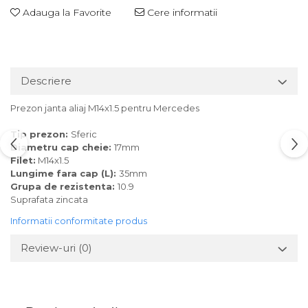
Adauga la Favorite
Cere informatii
Descriere
Prezon janta aliaj M14x1.5 pentru Mercedes
Tip prezon:
Sferic
Diametru cap cheie:
17mm
Filet:
M14x1.5
Lungime fara cap (L):
35mm
Grupa de rezistenta:
10.9
Suprafata zincata
Informatii conformitate produs
Review-uri
(0)