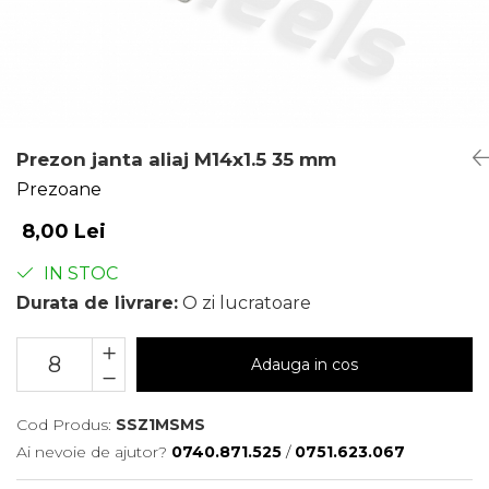
Prezon janta aliaj M14x1.5 35 mm
Prezoane
8,00 Lei
IN STOC
Durata de livrare:
O zi lucratoare
Adauga in cos
Cod Produs:
SSZ1MSMS
Ai nevoie de ajutor?
0740.871.525
/
0751.623.067