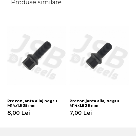
Produse similare
Prezon janta aliaj negru
Prezon janta aliaj negru
Pr
M14x1.5 35 mm
M14x1.5 28 mm
M
8,00 Lei
7,00 Lei
9