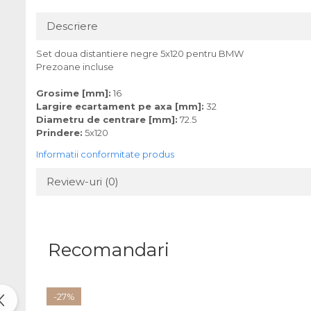
Descriere
Set doua distantiere negre 5x120 pentru BMW
Prezoane incluse
Grosime [mm]:
16
Largire ecartament pe axa [mm]:
32
Diametru de centrare [mm]:
72.5
Prindere:
5x120
Informatii conformitate produs
Review-uri
(0)
Recomandari
-27%