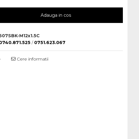
Adauga in cos
607SBK-M12x1.5C
0740.871.525
/
0751.623.067
e
Cere informatii