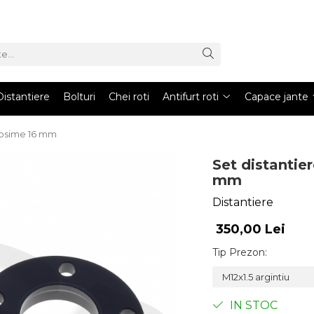
Distantiere
Bolturi
Chei roti
Antifurt roti
Capace jante
grosime 16 mm
Set distantie
mm
Distantiere
350,00 Lei
Tip Prezon
:
IN STOC