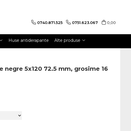
0740.871.525
0751.623.067
0,00
Huse antiderapante
Alte produse
re negre 5x120 72.5 mm, grosime 16