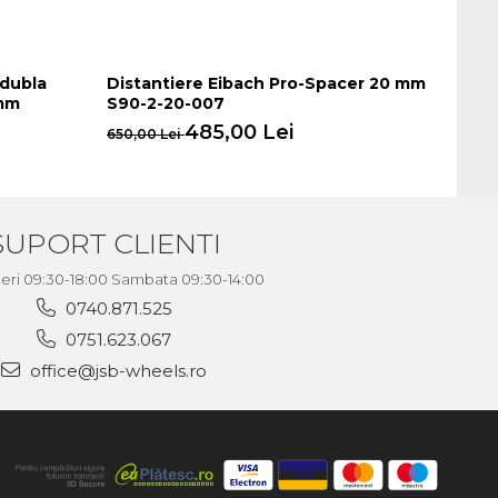
 dubla
Distantiere Eibach Pro-Spacer 20 mm
Dista
 mm
S90-2-20-007
S90-2
485,00 Lei
650,00 Lei
610,00
SUPORT CLIENTI
neri 09:30-18:00 Sambata 09:30-14:00
0740.871.525
0751.623.067
office@jsb-wheels.ro