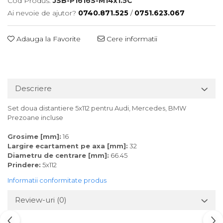
Cod Produs:
JSB-P1616S-M14x1.5C
Ai nevoie de ajutor?
0740.871.525
/
0751.623.067
Adauga la Favorite
Cere informatii
Descriere
Set doua distantiere 5x112 pentru Audi, Mercedes, BMW
Prezoane incluse
Grosime [mm]:
16
Largire ecartament pe axa [mm]:
32
Diametru de centrare [mm]:
66.45
Prindere:
5x112
Informatii conformitate produs
Review-uri
(0)