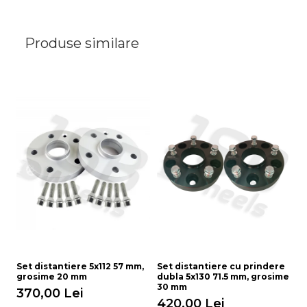
Produse similare
Set distantiere 5x112 57 mm,
Set distantiere cu prindere
Di
grosime 20 mm
dubla 5x130 71.5 mm, grosime
S
30 mm
370,00 Lei
65
420,00 Lei
4