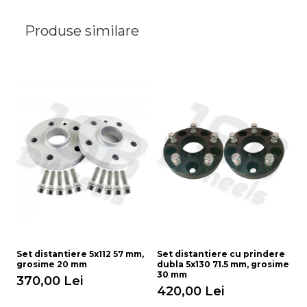
Produse similare
Set distantiere 5x112 57 mm,
Set distantiere cu prindere
Di
grosime 20 mm
dubla 5x130 71.5 mm, grosime
S
30 mm
370,00 Lei
65
420,00 Lei
4