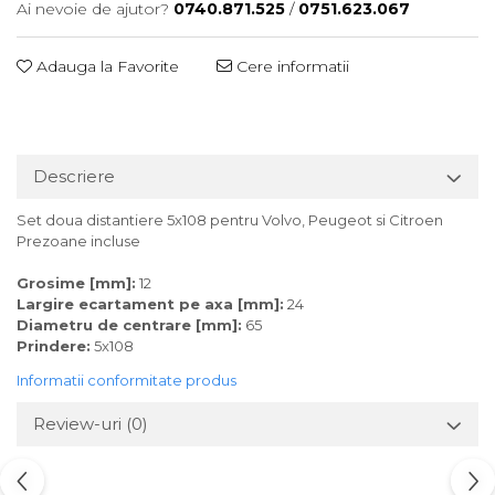
Ai nevoie de ajutor?
0740.871.525
/
0751.623.067
Adauga la Favorite
Cere informatii
Descriere
Set doua distantiere 5x108 pentru Volvo, Peugeot si Citroen
Prezoane incluse
Grosime [mm]:
12
Largire ecartament pe axa [mm]:
24
Diametru de centrare [mm]:
65
Prindere:
5x108
Informatii conformitate produs
Review-uri
(0)