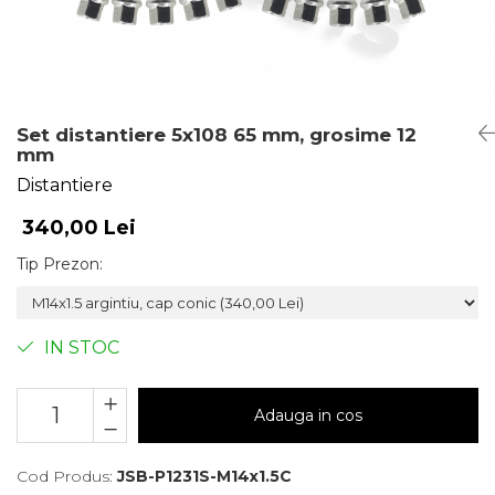
Set distantiere 5x108 65 mm, grosime 12
mm
Distantiere
340,00 Lei
Tip Prezon
:
IN STOC
Adauga in cos
Cod Produs:
JSB-P1231S-M14x1.5C