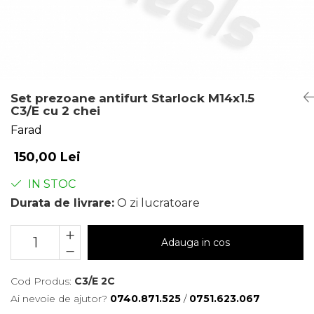
Set prezoane antifurt Starlock M14x1.5
C3/E cu 2 chei
Farad
150,00 Lei
IN STOC
Durata de livrare:
O zi lucratoare
Adauga in cos
Cod Produs:
C3/E 2C
Ai nevoie de ajutor?
0740.871.525
/
0751.623.067