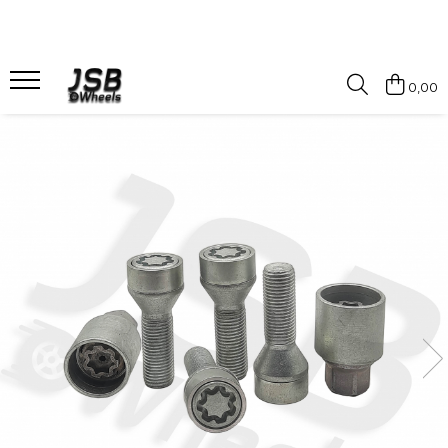
Antifurt roti
Capace jante
Alte produse
0,00
Set antifurt
Capace jante aliaj
Suruburi jante moduare
Chei antifurt
Capace jante tabla
Alte accesorii