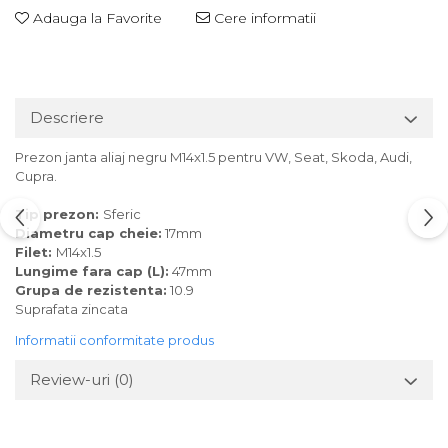
Adauga la Favorite
Cere informatii
Descriere
Prezon janta aliaj negru M14x1.5 pentru VW, Seat, Skoda, Audi,
Cupra.
Tip prezon:
Sferic
Diametru cap cheie:
17mm
Filet:
M14x1.5
Lungime fara cap (L):
47mm
Grupa de rezistenta:
10.9
Suprafata zincata
Informatii conformitate produs
Review-uri
(0)