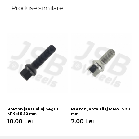
Produse similare
Prezon janta aliaj negru
Prezon janta aliaj M14x1.5 28
Pr
M14x1.5 50 mm
mm
M
10,00 Lei
7,00 Lei
8