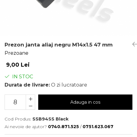
Prezon janta aliaj negru M14x1.5 47 mm
Prezoane
9,00 Lei
IN STOC
Durata de livrare:
O zi lucratoare
Adauga in cos
Cod Produs:
SSB94SS Black
Ai nevoie de ajutor?
0740.871.525
/
0751.623.067