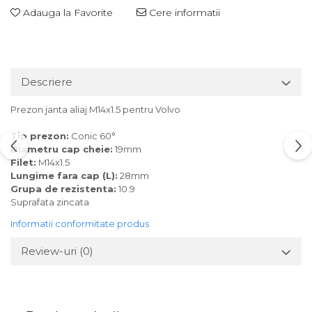
Adauga la Favorite
Cere informatii
Descriere
Prezon janta aliaj M14x1.5 pentru Volvo
Tip prezon:
Conic 60°
Diametru cap cheie:
19mm
Filet:
M14x1.5
Lungime fara cap (L):
28mm
Grupa de rezistenta:
10.9
Suprafata zincata
Informatii conformitate produs
Review-uri
(0)