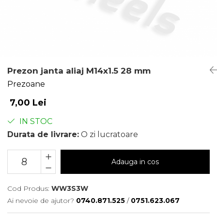
Prezon janta aliaj M14x1.5 28 mm
Prezoane
7,00 Lei
IN STOC
Durata de livrare:
O zi lucratoare
Adauga in cos
Cod Produs:
WW3S3W
Ai nevoie de ajutor?
0740.871.525
/
0751.623.067