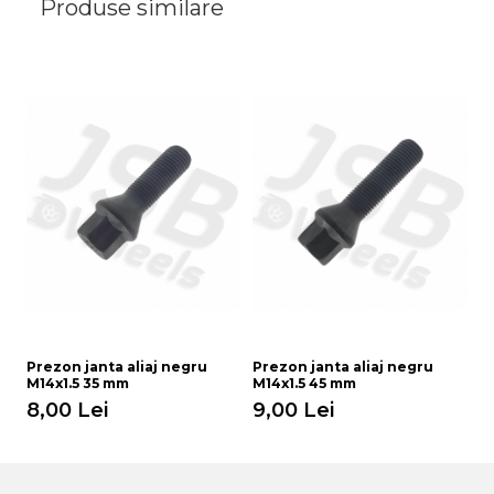
Produse similare
Prezon janta aliaj negru
Prezon janta aliaj negru
Pr
M14x1.5 35 mm
M14x1.5 45 mm
m
8,00 Lei
9,00 Lei
8