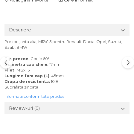
Adauga la Favorite
Cere informatii
Descriere
Prezon janta aliaj M12x1.5 pentru Renault, Dacia, Opel, Suzuki,
Saab, BMW
Tip prezon:
Conic 60°
Diametru cap cheie:
17mm
Filet:
M12x1.5
Lungime fara cap (L):
45mm
Grupa de rezistenta:
10.9
Suprafata zincata
Informatii conformitate produs
Review-uri
(0)