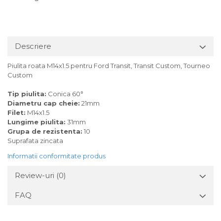
Descriere
Piulita roata M14x1.5 pentru Ford Transit, Transit Custom, Tourneo
Custom
Tip piulita:
Conica 60°
Diametru cap cheie:
21mm
Filet:
M14x1.5
Lungime piulita:
31mm
Grupa de rezistenta:
10
Suprafata zincata
Informatii conformitate produs
Review-uri
(0)
FAQ