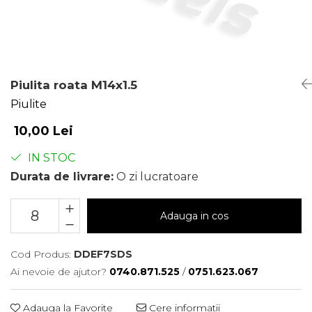
Piulita roata M14x1.5
Piulite
10,00 Lei
IN STOC
Durata de livrare:
O zi lucratoare
Adauga in cos
Cod Produs:
DDEF7SDS
Ai nevoie de ajutor?
0740.871.525
/
0751.623.067
Adauga la Favorite
Cere informatii