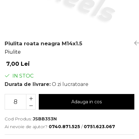
Piulita roata neagra M14x1.5
Piulite
7,00 Lei
IN STOC
Durata de livrare:
O zi lucratoare
Adauga in cos
Cod Produs:
JSBB353N
Ai nevoie de ajutor?
0740.871.525
/
0751.623.067