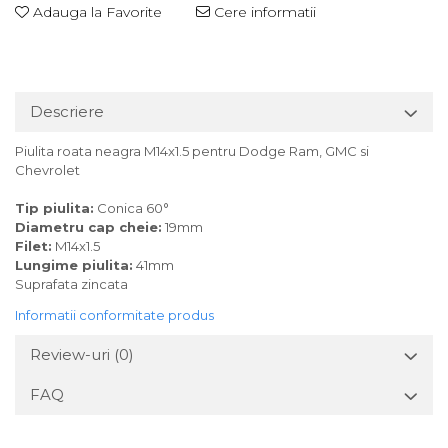
Adauga la Favorite
Cere informatii
Descriere
Piulita roata neagra M14x1.5 pentru Dodge Ram, GMC si
Chevrolet
Tip piulita:
Conica 60°
Diametru cap cheie:
19mm
Filet:
M14x1.5
Lungime piulita:
41mm
Suprafata zincata
Informatii conformitate produs
Review-uri
(0)
FAQ