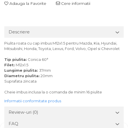
Adauga la Favorite
Cere informatii
Descriere
Piulita roata cu cap imbus M12x1.5 pentru Mazda, Kia, Hyundai,
Mitsubishi, Honda, Toyota, Lexus, Ford, Volvo, Opel si Chevrolet
Tip piulita:
Conica 60°
Filet:
M12x1.5
Lungime piulita:
37mm
Diametru piulita:
20mm
Suprafata zincata
Cheie imbus inclusa la o comanda de minim 16 piulite
Informatii conformitate produs
Review-uri
(0)
FAQ