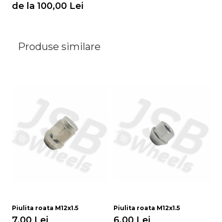
de la 100,00 Lei
Produse similare
Piulita roata M12x1.5
Piulita roata M12x1.5
Pi
7,00 Lei
6,00 Lei
6