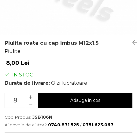
Piulita roata cu cap imbus M12x1.5
Piulite
8,00 Lei
IN STOC
Durata de livrare:
O zi lucratoare
Adauga in cos
Cod Produs:
JSB106N
Ai nevoie de ajutor?
0740.871.525
/
0751.623.067