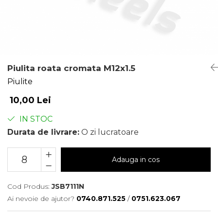
Piulita roata cromata M12x1.5
Piulite
10,00 Lei
IN STOC
Durata de livrare:
O zi lucratoare
Adauga in cos
Cod Produs:
JSB7111N
Ai nevoie de ajutor?
0740.871.525
/
0751.623.067