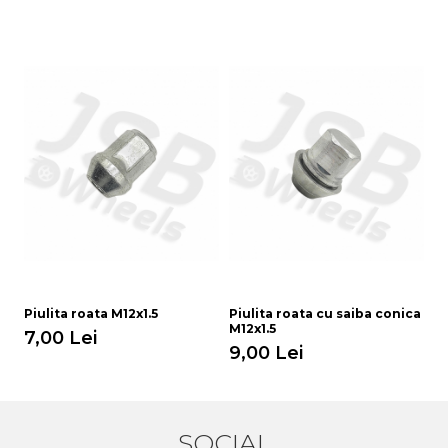
Piulita roata M12x1.5
Piulita roata cu saiba conica
Pi
M12x1.5
7,00 Lei
6
9,00 Lei
SOCIAL