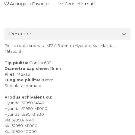
Adauga la Favorite
Cere informatii
Descriere
Piulita roata cromata M12x1.5 pentru Hyundai, Kia, Mazda,
Mitsubishi
Tip piulita:
Conica 60°
Diametru cap cheie:
21mm
Filet:
M12x1.5
Lungime piulita:
28mm
Suprafata cromata
Produs echivalent cu:
Hyundai 52950-14140
Hyundai 52950-M1000
Hyundai 52951-31330
Kia 52950-14140
Kia 52950-M1000
Kia 52950-1G000