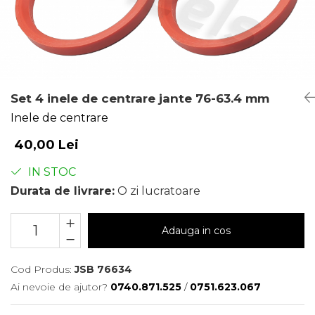
Set 4 inele de centrare jante 76-63.4 mm
Inele de centrare
40,00 Lei
IN STOC
Durata de livrare:
O zi lucratoare
Adauga in cos
Cod Produs:
JSB 76634
Ai nevoie de ajutor?
0740.871.525
/
0751.623.067