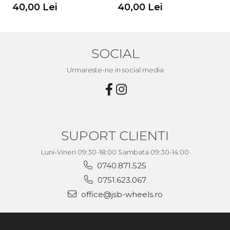
40,00 Lei
40,00 Lei
4
SOCIAL
Urmareste-ne in social media
SUPORT CLIENTI
Luni-Vineri 09:30-18:00 Sambata 09:30-14:00
0740.871.525
0751.623.067
office@jsb-wheels.ro