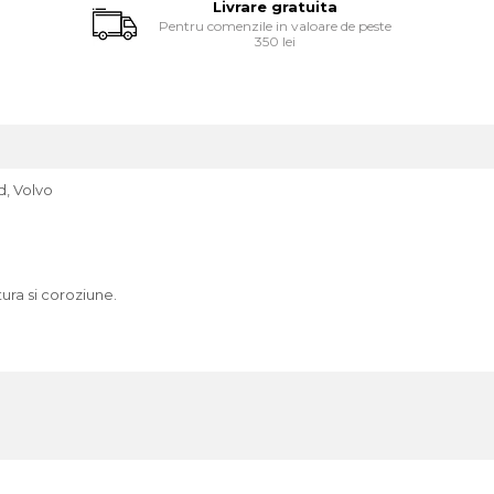
Livrare gratuita
Pentru comenzile in valoare de peste
350 lei
d, Volvo
tura si coroziune.