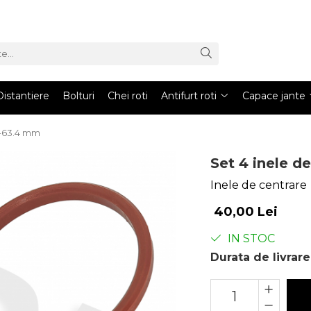
Distantiere
Bolturi
Chei roti
Antifurt roti
Capace jante
2-63.4 mm
Set 4 inele d
Inele de centrare
40,00 Lei
IN STOC
Durata de livrare