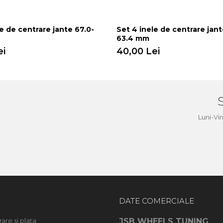
e de centrare jante 67.0-
Set 4 inele de centrare jant
63.4 mm
ei
40,00 Lei
a
Luni-Vi
DATE COMERCIALE
rare si plata
JSB WHEELS TUNING