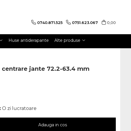
0740.871.525
0751.623.067
0,00
Huse antiderapante
Alte produse
e centrare jante 72.2-63.4 mm
:
O zi lucratoare
Adauga in cos