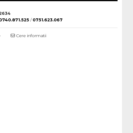
2634
0740.871.525
/
0751.623.067
e
Cere informatii