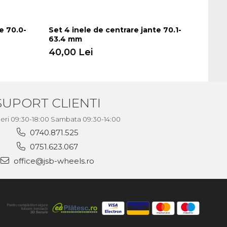
e 70.0-
Set 4 inele de centrare jante 70.1-
Set 4
63.4 mm
63.4
40,00 Lei
40,0
SUPORT CLIENTI
neri 09:30-18:00 Sambata 09:30-14:00
0740.871.525
0751.623.067
office@jsb-wheels.ro