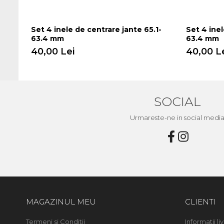
Set 4 inele de centrare jante 65.1-
Set 4 inel
63.4 mm
63.4 mm
40,00 Lei
40,00 L
SOCIAL
Urmareste-ne in social medi
MAGAZINUL MEU
CLIENTI
Termeni si Conditii
Informatii liv