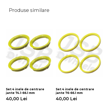
Produse similare
Set 4 inele de centrare
Set 4 inele de centrare
Se
jante 74.1-66.1 mm
jante 76-66.1 mm
ja
40,00 Lei
40,00 Lei
4