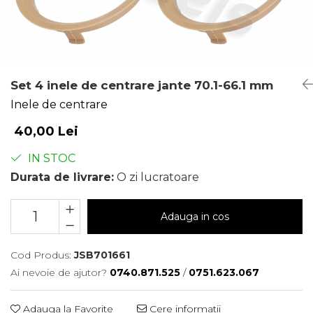
Set 4 inele de centrare jante 70.1-66.1 mm
Inele de centrare
40,00 Lei
IN STOC
Durata de livrare:
O zi lucratoare
Adauga in cos
Cod Produs:
JSB701661
Ai nevoie de ajutor?
0740.871.525
/
0751.623.067
Adauga la Favorite
Cere informatii