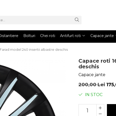
Distantiere
Bolturi
Chei roti
Antifurt roti
Capace jante
 Farad model 240 insertii albastre deschis
Capace roti 1
deschis
Capace jante
200,00 Lei
175
IN STOC