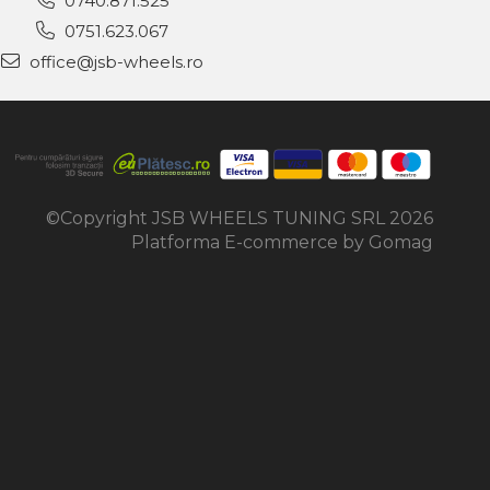
0740.871.525
0751.623.067
office@jsb-wheels.ro
©Copyright JSB WHEELS TUNING SRL 2026
Platforma E-commerce by Gomag