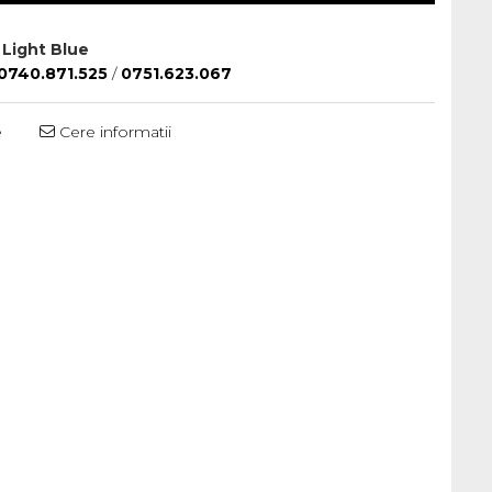
 Light Blue
0740.871.525
/
0751.623.067
e
Cere informatii