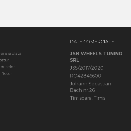
DATE COMERCIALE
rare si plata
JSB WHEELS TUNING
SRL
Retur
oduselor
J35/2017/2020
 Retur
RO42846600
Johann Sebastian
Bach nr.26
Timisoara, Timis