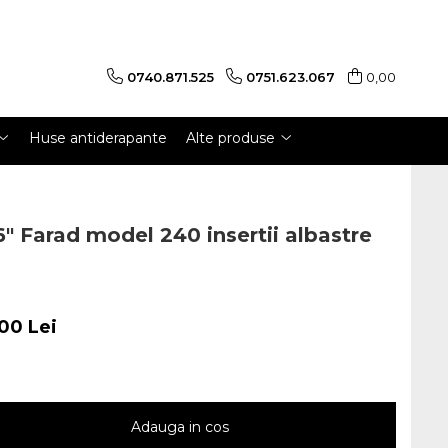
0740.871.525
0751.623.067
0,00
Huse antiderapante
Alte produse
6" Farad model 240 insertii albastre
,00 Lei
Adauga in cos