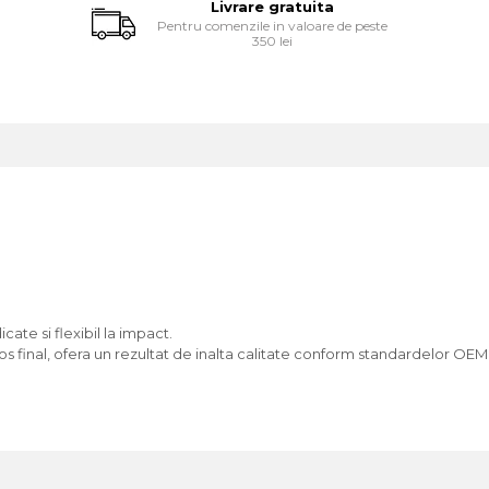
Livrare gratuita
Pentru comenzile in valoare de peste
350 lei
ate si flexibil la impact.
os final, ofera un rezultat de inalta calitate conform standardelor OEM