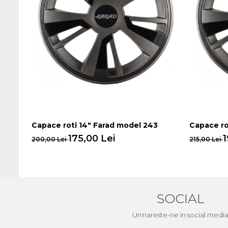
Capace roti 14" Farad model 243
Capace ro
175,00 Lei
1
200,00 Lei
215,00 Lei
SOCIAL
Urmareste-ne in social medi