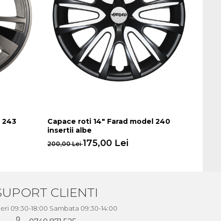
l 243
Capace roti 14" Farad model 240
Capac
insertii albe
insert
175,00 Lei
200,00 Lei
200,0
SUPORT CLIENTI
neri 09:30-18:00 Sambata 09:30-14:00