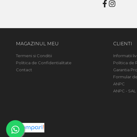
MAGAZINUL MEU
CLIENTI
Termeni si Conditii
Informatii liv
Politica de Confidentialitate
Politica de 
Contact
Garantia Pr
Formular de
ANPC
ANPC - SAL