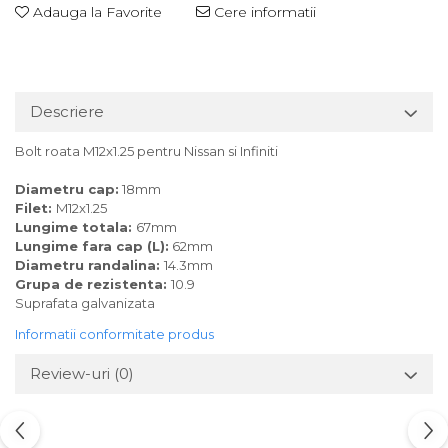
Adauga la Favorite
Cere informatii
Descriere
Bolt roata M12x1.25 pentru Nissan si Infiniti
Diametru cap:
18mm
Filet:
M12x1.25
Lungime totala:
67mm
Lungime fara cap (L):
62mm
Diametru randalina:
14.3mm
Grupa de rezistenta:
10.9
Suprafata galvanizata
Informatii conformitate produs
Review-uri
(0)