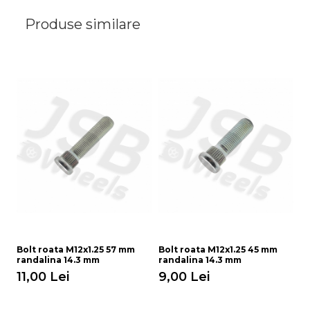
Produse similare
Bolt roata M12x1.25 57 mm
Bolt roata M12x1.25 45 mm
Bo
randalina 14.3 mm
randalina 14.3 mm
r
11,00 Lei
9,00 Lei
9