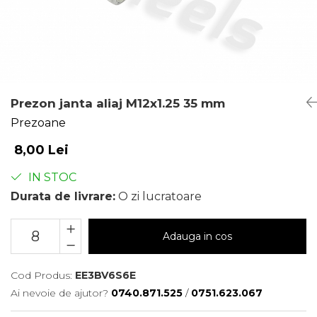
Prezon janta aliaj M12x1.25 35 mm
Prezoane
8,00 Lei
IN STOC
Durata de livrare:
O zi lucratoare
Adauga in cos
Cod Produs:
EE3BV6S6E
Ai nevoie de ajutor?
0740.871.525
/
0751.623.067