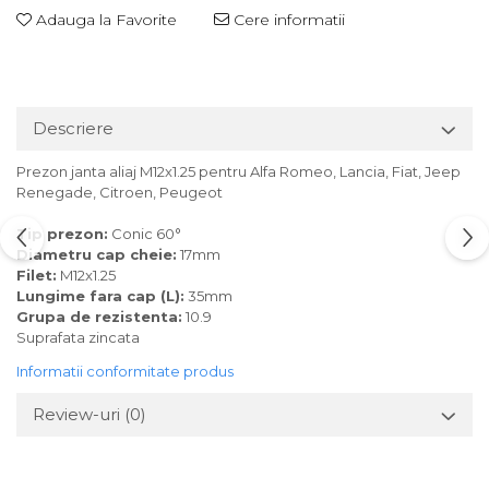
Adauga la Favorite
Cere informatii
Descriere
Prezon janta aliaj M12x1.25 pentru Alfa Romeo, Lancia, Fiat, Jeep
Renegade, Citroen, Peugeot
Tip prezon:
Conic 60°
Diametru cap cheie:
17mm
Filet:
M12x1.25
Lungime fara cap (L):
35mm
Grupa de rezistenta:
10.9
Suprafata zincata
Informatii conformitate produs
Review-uri
(0)