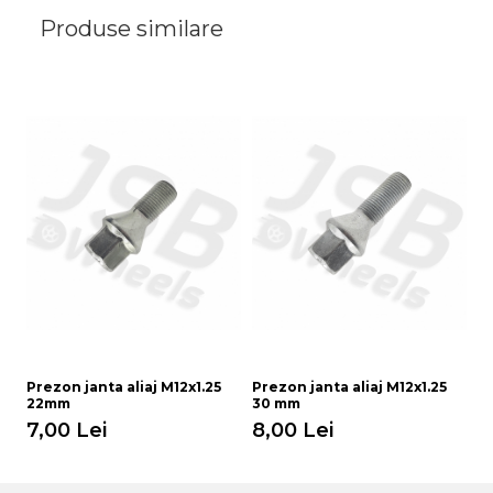
Produse similare
Prezon janta aliaj M12x1.25
Prezon janta aliaj M12x1.25
Pr
22mm
30 mm
4
7,00 Lei
8,00 Lei
9