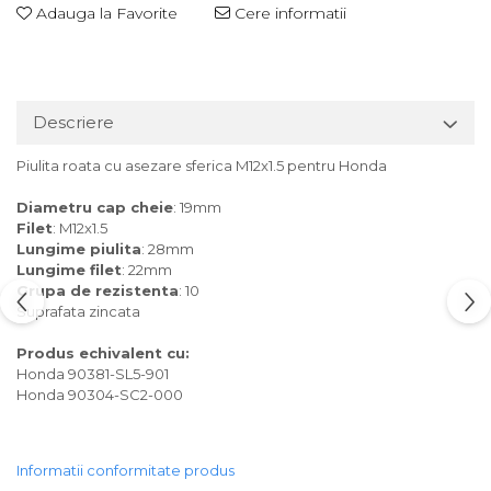
Adauga la Favorite
Cere informatii
Descriere
Piulita roata cu asezare sferica M12x1.5 pentru Honda
Diametru cap cheie
: 19mm
Filet
: M12x1.5
Lungime piulita
: 28mm
Lungime filet
: 22mm
Grupa de rezistenta
: 10
Suprafata zincata
Produs echivalent cu:
Honda 90381-SL5-901
Honda 90304-SC2-000
Informatii conformitate produs