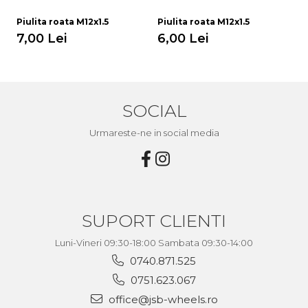
Piulita roata M12x1.5
Piulita roata M12x1.5
Pi
7,00 Lei
6,00 Lei
6
SOCIAL
Urmareste-ne in social media
SUPORT CLIENTI
Luni-Vineri 09:30-18:00 Sambata 09:30-14:00
0740.871.525
0751.623.067
office@jsb-wheels.ro