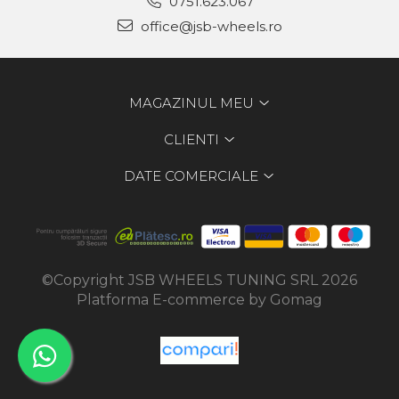
0751.623.067
office@jsb-wheels.ro
MAGAZINUL MEU
CLIENTI
DATE COMERCIALE
©Copyright JSB WHEELS TUNING SRL 2026
Platforma E-commerce by Gomag