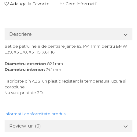
Adauga la Favorite
Cere informatii
Descriere
Set de patru inele de centrare jante 82.1-74.1 mm pentru BMW
E39, X5 E70, X5 F15, X6 F16
Diametru exterior:
82.1 mm
Diametru interior:
74.1 mm
Fabricate din ABS, un plastic rezistent la temperatura, uzura si
coroziune.
Nu sunt printate 3D.
Informatii conformitate produs
Review-uri
(0)