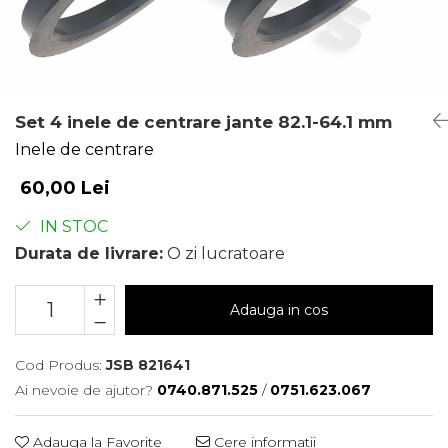
Set 4 inele de centrare jante 82.1-64.1 mm
Inele de centrare
60,00 Lei
IN STOC
Durata de livrare:
O zi lucratoare
Adauga in cos
Cod Produs:
JSB 821641
Ai nevoie de ajutor?
0740.871.525
/
0751.623.067
Adauga la Favorite
Cere informatii