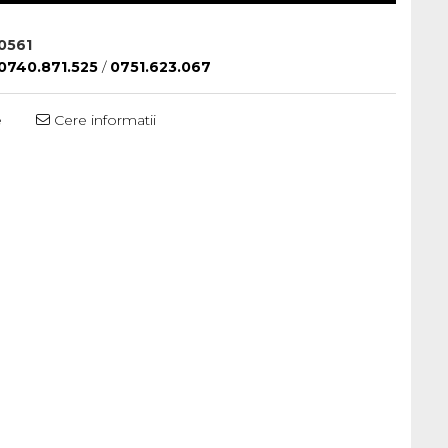
0561
0740.871.525
/
0751.623.067
e
Cere informatii