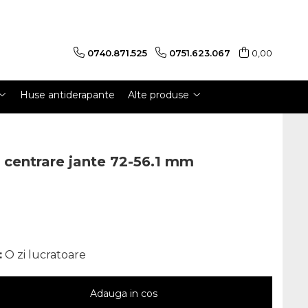
0740.871.525
0751.623.067
0,00
Huse antiderapante
Alte produse
e centrare jante 72-56.1 mm
:
O zi lucratoare
Adauga in cos