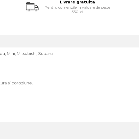
Livrare gratuita
Pentru comenzile in valoare de peste
350 lei
a, Mini, Mitsubishi, Subaru
tura si coroziune.