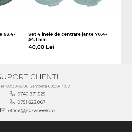
e 63.4-
Set 4 inele de centrare jante 70.4-
Set 4
54.1 mm
54.1
40,00 Lei
40,0
SUPORT CLIENTI
neri 09:30-18:00 Sambata 09:30-14:00
0740.871.525
0751.623.067
office@jsb-wheels.ro