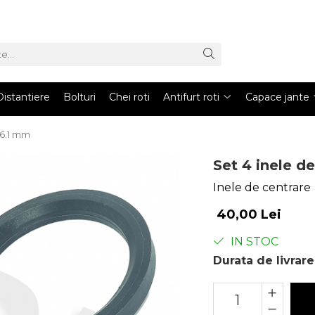
Distantiere
Bolturi
Chei roti
Antifurt roti
Capace jante
56.1 mm
Set 4 inele d
Inele de centrare
40,00 Lei
IN STOC
Durata de livrare