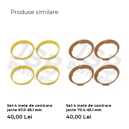
Produse similare
Set 4 inele de centrare
Set 4 inele de centrare
Se
jante 67.0-65.1 mm
jante 70.4-65.1 mm
ja
40,00 Lei
40,00 Lei
4