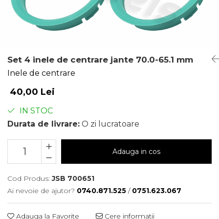
Set 4 inele de centrare jante 70.0-65.1 mm
Inele de centrare
40,00 Lei
IN STOC
Durata de livrare:
O zi lucratoare
Adauga in cos
Cod Produs:
JSB 700651
Ai nevoie de ajutor?
0740.871.525
/
0751.623.067
Adauga la Favorite
Cere informatii