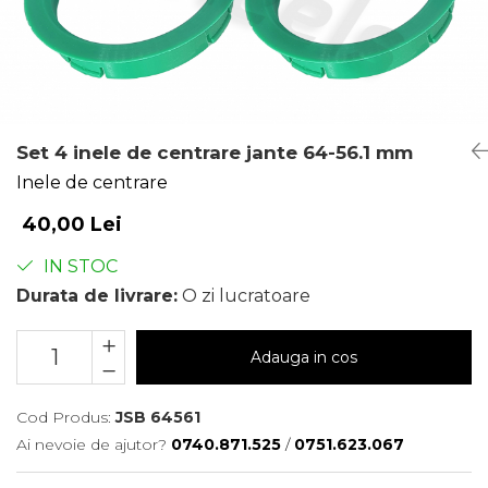
Set 4 inele de centrare jante 64-56.1 mm
Inele de centrare
40,00 Lei
IN STOC
Durata de livrare:
O zi lucratoare
Adauga in cos
Cod Produs:
JSB 64561
Ai nevoie de ajutor?
0740.871.525
/
0751.623.067